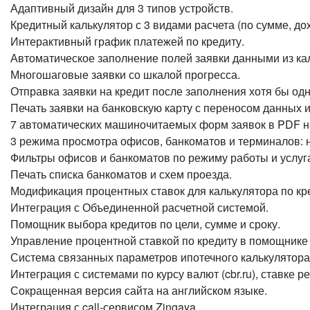
Адаптивный дизайн для 3 типов устройств.
Кредитный калькулятор с 3 видами расчета (по сумме, д
Интерактивный график платежей по кредиту.
Автоматическое заполнение полей заявки данными из ка
Многошаговые заявки со шкалой прогресса.
Отправка заявки на кредит после заполнения хотя бы одн
Печать заявки на банковскую карту с переносом данных 
7 автоматических машиночитаемых форм заявок в PDF на
3 режима просмотра офисов, банкоматов и терминалов: на
Фильтры офисов и банкоматов по режиму работы и услуг
Печать списка банкоматов и схем проезда.
Модификация процентных ставок для калькулятора по кре
Интеграция с Объединенной расчетной системой.
Помощник выбора кредитов по цели, сумме и сроку.
Управление процентной ставкой по кредиту в помощнике 
Система связанных параметров ипотечного калькулятора:
Интеграция с системами по курсу валют (cbr.ru), ставке р
Сокращенная версия сайта на английском языке.
Интеграция с call-сервисом Zingaya.