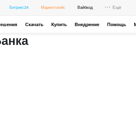
Битрикс24
Маркетплейс
Вайбкод
Ещё
Решения
Скачать
Купить
Внедрение
Помощь
Интеграци
Банка
Промо для