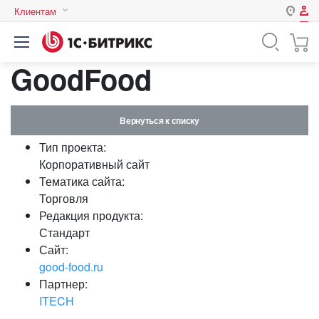
Клиентам
Авторизация
Россия
GoodFood
Нет аккаунта?
Зарегистрироваться
Казахстан
Беларусь
Логин
Вернуться к списку
Тип проекта:
Пароль
Корпоративный сайт
Тематика сайта:
Торговля
Запомнить меня на этом
Редакция продукта:
компьютере
Стандарт
Забыли свой пароль?
Сайт:
good-food.ru
Партнер:
ITECH
или войдите с помощью