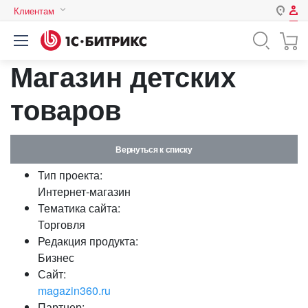
Клиентам
Авторизация
Россия
Магазин детских
Нет аккаунта?
Зарегистрироваться
Казахстан
Беларусь
товаров
Логин
Вернуться к списку
Пароль
Тип проекта:
Интернет-магазин
Запомнить меня на этом
Тематика сайта:
компьютере
Торговля
Забыли свой пароль?
Редакция продукта:
Бизнес
Сайт:
magazin360.ru
или войдите с помощью
Партнер: