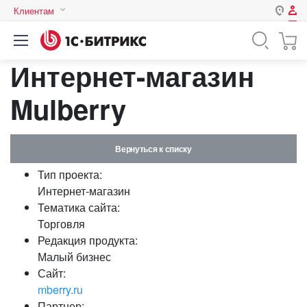
Клиентам
Авторизация
Россия
Интернет-магазин
Нет аккаунта?
Зарегистрироваться
Казахстан
Беларусь
Mulberry
Логин
Вернуться к списку
Пароль
Тип проекта:
Интернет-магазин
Запомнить меня на этом
Тематика сайта:
компьютере
Торговля
Забыли свой пароль?
Редакция продукта:
Малый бизнес
Сайт:
mberry.ru
или войдите с помощью
Партнер: