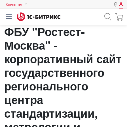
Клиентам
Авторизация
Россия
ФБУ "Ростест-
Нет аккаунта?
Зарегистрироваться
Казахстан
Беларусь
Москва" -
Логин
корпоративный сайт
Пароль
государственного
регионального
Запомнить меня на этом
компьютере
центра
Забыли свой пароль?
стандартизации,
метрологии и
или войдите с помощью