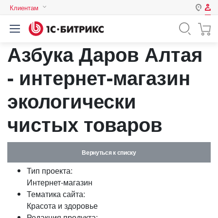
Клиентам
Авторизация
Россия
Азбука Даров Алтая
Нет аккаунта?
Зарегистрироваться
Казахстан
Беларусь
- интернет-магазин
Логин
экологически
Пароль
чистых товаров
Запомнить меня на этом
компьютере
Вернуться к списку
Забыли свой пароль?
Тип проекта:
Интернет-магазин
Тематика сайта:
Красота и здоровье
или войдите с помощью
Редакция продукта: