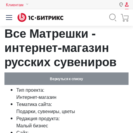
Клиентам
Авторизация
Россия
Все Матрешки -
Нет аккаунта?
Зарегистрироваться
Казахстан
Беларусь
интернет-магазин
Логин
русских сувениров
Пароль
Вернуться к списку
Запомнить меня на этом
Тип проекта:
компьютере
Интернет-магазин
Забыли свой пароль?
Тематика сайта:
Подарки, сувениры, цветы
Редакция продукта:
Малый бизнес
или войдите с помощью
Сайт: