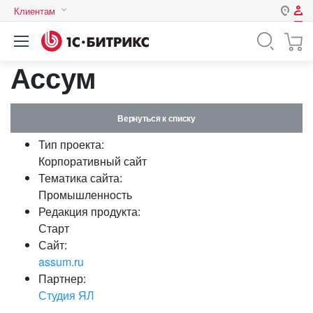
Клиентам
Авторизация
Россия
Ассум
Нет аккаунта?
Зарегистрироваться
Казахстан
Беларусь
Логин
Вернуться к списку
Тип проекта:
Пароль
Корпоративный сайт
Тематика сайта:
Промышленность
Запомнить меня на этом
Редакция продукта:
компьютере
Старт
Забыли свой пароль?
Сайт:
assum.ru
Партнер:
Студия ЯЛ
или войдите с помощью