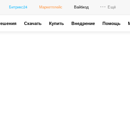
Битрикс24
Маркетплейс
Вайбкод
Ещё
Решения
Скачать
Купить
Внедрение
Помощь
Интеграци
Промо для