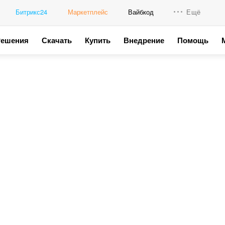
Битрикс24
Маркетплейс
Вайбкод
Ещё
Решения
Скачать
Купить
Внедрение
Помощь
Интеграци
Промо для