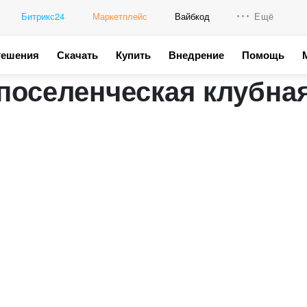
Битрикс24
Маркетплейс
Вайбкод
Ещё
Решения
Скачать
Купить
Внедрение
Помощь
Интеграци
оселенческая клубная
Промо для