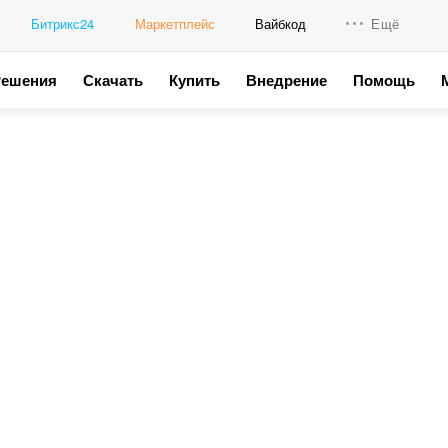
Битрикс24
Маркетплейс
Вайбкод
Ещё
Решения
Скачать
Купить
Внедрение
Помощь
Интеграци
Промо для