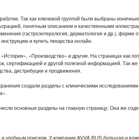
работке. Так как ключевой группой были выбраны конечны
льтрацией, понятным описанием и качественными иллюстра
менения (гастроэнтерология, дерматология и др.), форме 
 инструкцию и купить лекарства онлайн.
История», «Производство» и другие. На страницах как пот
к, сертификацией и другой полезной информацией. Так же 
дства, дистрибуции и продвижения.
ранения создали разделы с клиническими исследованиями и
а».
несли основные разделы на главную страницу. Она же сод
и и удобным поиском. У компании AVVA RUS большая и важ