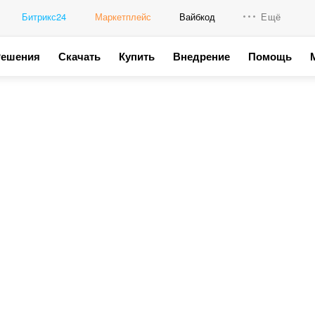
Битрикс24
Маркетплейс
Вайбкод
Ещё
Решения
Скачать
Купить
Внедрение
Помощь
Интеграци
Промо для