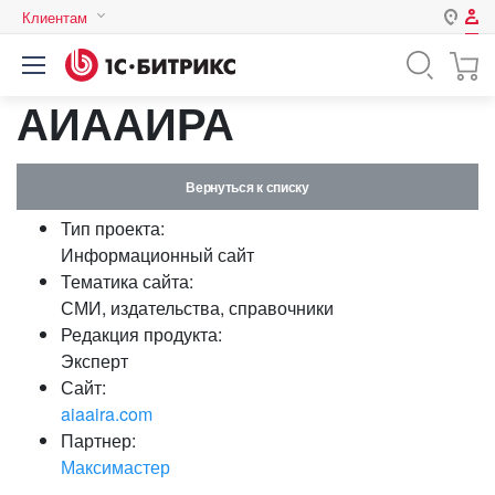
Клиентам
Авторизация
Россия
АИААИРА
Нет аккаунта?
Зарегистрироваться
Казахстан
Беларусь
Логин
Вернуться к списку
Тип проекта:
Пароль
Информационный сайт
Тематика сайта:
СМИ, издательства, справочники
Запомнить меня на этом
Редакция продукта:
компьютере
Эксперт
Забыли свой пароль?
Сайт:
aiaaira.com
Партнер:
Максимастер
или войдите с помощью