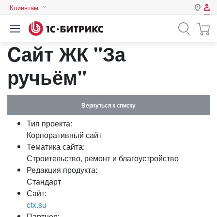
Клиентам
Авторизация
Россия
Cайт ЖК "За
Нет аккаунта?
Зарегистрироваться
Казахстан
Беларусь
ручьём"
Логин
Вернуться к списку
Пароль
Тип проекта:
Корпоративный сайт
Запомнить меня на этом
Тематика сайта:
компьютере
Строительство, ремонт и благоустройство
Забыли свой пароль?
Редакция продукта:
Стандарт
Сайт:
ctx.su
или войдите с помощью
Партнер: