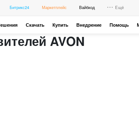
Битрикс24
Маркетплейс
Вайбкод
Ещё
Решения
Скачать
Купить
Внедрение
Помощь
Интеграци
вителей AVON
Промо для