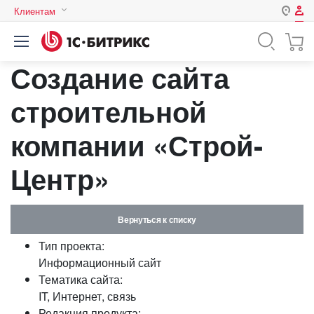
Клиентам
Авторизация
Россия
Создание сайта
Нет аккаунта?
Зарегистрироваться
Казахстан
Беларусь
строительной
Логин
компании «Строй-
Пароль
Центр»
Запомнить меня на этом
компьютере
Вернуться к списку
Забыли свой пароль?
Тип проекта:
Информационный сайт
Тематика сайта:
IT, Интернет, связь
или войдите с помощью
Редакция продукта: