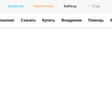
Битрикс24
Маркетплейс
Вайбкод
Ещё
Решения
Скачать
Купить
Внедрение
Помощь
Интеграци
Промо для