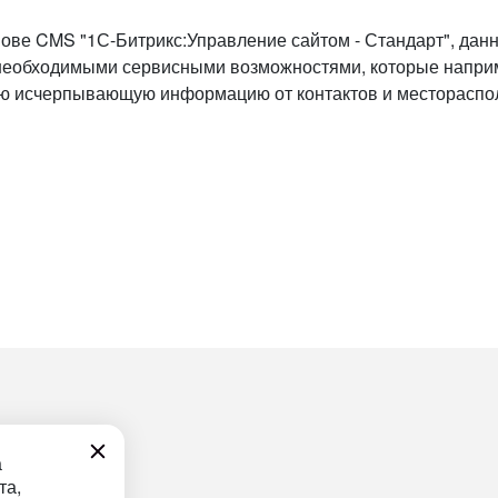
нове CMS "1С-Битрикс:Управление сайтом - Стандарт", да
 необходимыми сервисными возможностями, которые наприм
всю исчерпывающую информацию от контактов и месторасп
а
та,