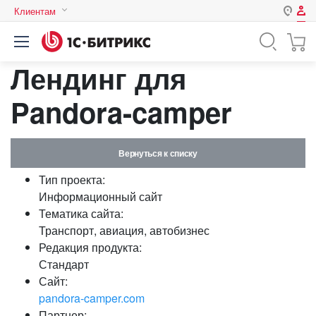
Клиентам
Авторизация
Россия
Лендинг для
Нет аккаунта?
Зарегистрироваться
Казахстан
Беларусь
Pandora-camper
Логин
Вернуться к списку
Пароль
Тип проекта:
Информационный сайт
Запомнить меня на этом
Тематика сайта:
компьютере
Транспорт, авиация, автобизнес
Забыли свой пароль?
Редакция продукта:
Стандарт
Сайт:
pandora-camper.com
или войдите с помощью
Партнер: