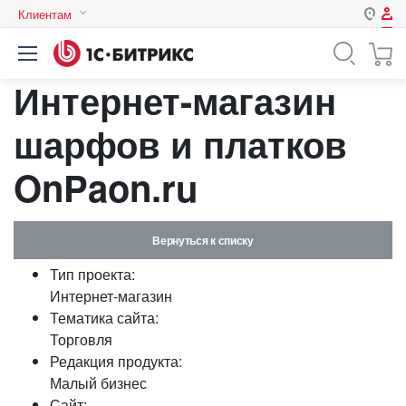
Клиентам
Авторизация
Россия
Интернет-магазин
Нет аккаунта?
Зарегистрироваться
Казахстан
Беларусь
шарфов и платков
Логин
OnPaon.ru
Пароль
Вернуться к списку
Запомнить меня на этом
Тип проекта:
компьютере
Интернет-магазин
Забыли свой пароль?
Тематика сайта:
Торговля
Редакция продукта:
Малый бизнес
или войдите с помощью
Сайт: