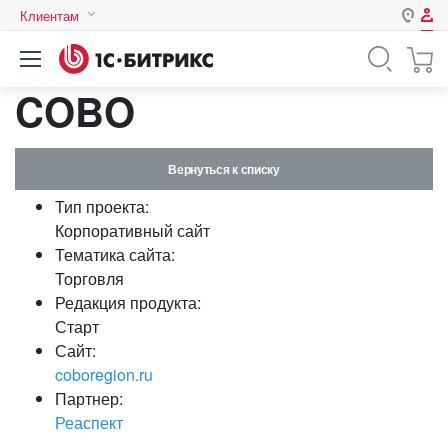
Клиентам
Авторизация
Россия
COBO
Нет аккаунта?
Зарегистрироваться
Казахстан
Беларусь
Логин
Вернуться к списку
Тип проекта:
Пароль
Корпоративный сайт
Тематика сайта:
Торговля
Запомнить меня на этом
Редакция продукта:
компьютере
Старт
Забыли свой пароль?
Сайт:
coboregion.ru
Партнер:
Реаспект
или войдите с помощью