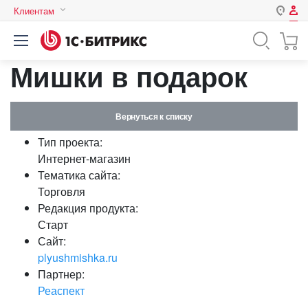
Клиентам
Авторизация
Россия
Мишки в подарок
Нет аккаунта?
Зарегистрироваться
Казахстан
Беларусь
Логин
Вернуться к списку
Тип проекта:
Пароль
Интернет-магазин
Тематика сайта:
Торговля
Запомнить меня на этом
Редакция продукта:
компьютере
Старт
Забыли свой пароль?
Сайт:
plyushmishka.ru
Партнер:
Реаспект
или войдите с помощью