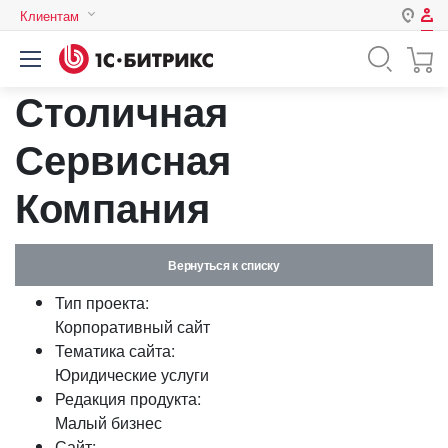
Клиентам
Авторизация
Россия
Столичная
Нет аккаунта?
Зарегистрироваться
Казахстан
Беларусь
Сервисная
Логин
Компания
Пароль
Вернуться к списку
Запомнить меня на этом
Тип проекта:
компьютере
Корпоративный сайт
Забыли свой пароль?
Тематика сайта:
Юридические услуги
Редакция продукта:
Малый бизнес
или войдите с помощью
Сайт: