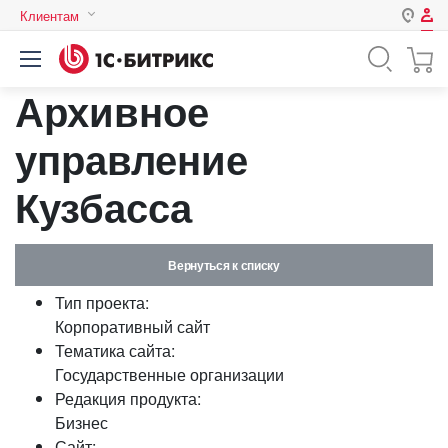
Клиентам
Авторизация
Россия
Архивное
Нет аккаунта?
Зарегистрироваться
Казахстан
Беларусь
управление
Логин
Кузбасса
Пароль
Вернуться к списку
Запомнить меня на этом
Тип проекта:
компьютере
Корпоративный сайт
Забыли свой пароль?
Тематика сайта:
Государственные организации
Редакция продукта:
Бизнес
или войдите с помощью
Сайт: