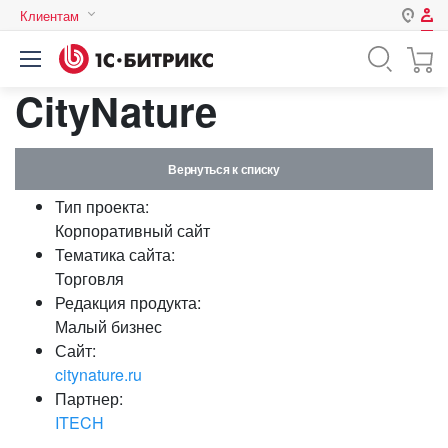
Клиентам
Авторизация
Россия
CityNature
Нет аккаунта?
Зарегистрироваться
Казахстан
Беларусь
Логин
Вернуться к списку
Тип проекта:
Пароль
Корпоративный сайт
Тематика сайта:
Торговля
Запомнить меня на этом
Редакция продукта:
компьютере
Малый бизнес
Забыли свой пароль?
Сайт:
citynature.ru
Партнер:
ITECH
или войдите с помощью