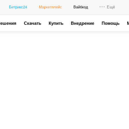
Битрикс24
Маркетплейс
Вайбкод
Ещё
Решения
Скачать
Купить
Внедрение
Помощь
Интеграци
Промо для