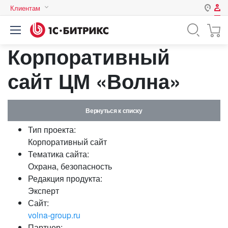
Клиентам
Авторизация
Россия
Корпоративный
Нет аккаунта?
Зарегистрироваться
Казахстан
Беларусь
сайт ЦМ «Волна»
Логин
Вернуться к списку
Пароль
Тип проекта:
Корпоративный сайт
Запомнить меня на этом
Тематика сайта:
компьютере
Охрана, безопасность
Забыли свой пароль?
Редакция продукта:
Эксперт
Сайт:
volna-group.ru
или войдите с помощью
Партнер: