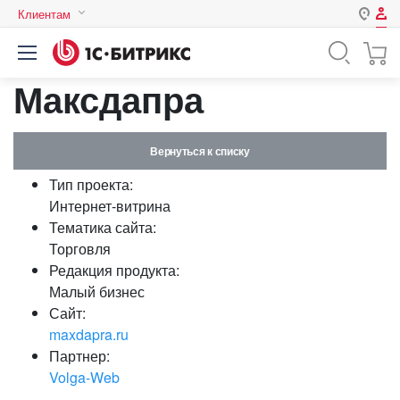
Клиентам
Авторизация
Россия
Максдапра
Нет аккаунта?
Зарегистрироваться
Казахстан
Беларусь
Логин
Вернуться к списку
Тип проекта:
Пароль
Интернет-витрина
Тематика сайта:
Торговля
Запомнить меня на этом
Редакция продукта:
компьютере
Малый бизнес
Забыли свой пароль?
Сайт:
maxdapra.ru
Партнер:
Volga-Web
или войдите с помощью