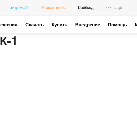
Битрикс24
Маркетплейс
Вайбкод
Ещё
Решения
Скачать
Купить
Внедрение
Помощь
Интеграци
К-1
Промо для