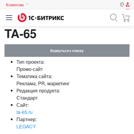
Клиентам
Авторизация
Россия
TA-65
Нет аккаунта?
Зарегистрироваться
Казахстан
Беларусь
Логин
Вернуться к списку
Тип проекта:
Пароль
Промо-сайт
Тематика сайта:
Реклама, PR, маркетинг
Запомнить меня на этом
Редакция продукта:
компьютере
Стандарт
Забыли свой пароль?
Сайт:
ta-65.ru
Партнер:
LEGACY
или войдите с помощью