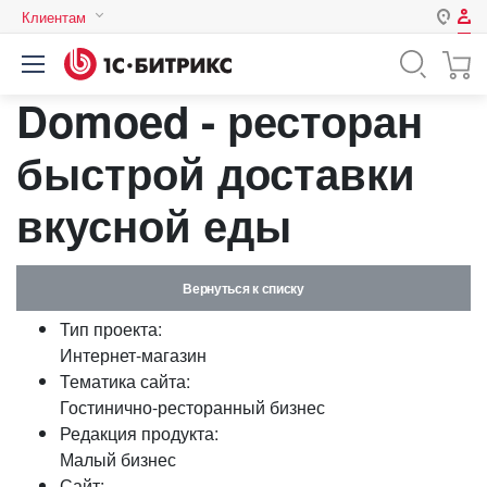
Клиентам
Авторизация
Россия
Domoed - ресторан
Нет аккаунта?
Зарегистрироваться
Казахстан
Беларусь
быстрой доставки
Логин
вкусной еды
Пароль
Вернуться к списку
Запомнить меня на этом
Тип проекта:
компьютере
Интернет-магазин
Забыли свой пароль?
Тематика сайта:
Гостинично-ресторанный бизнес
Редакция продукта:
Малый бизнес
или войдите с помощью
Сайт: