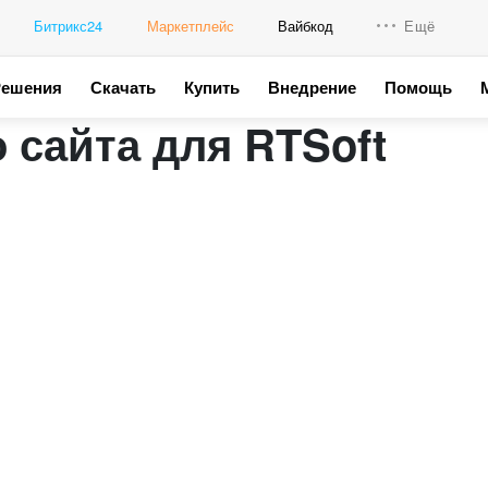
Битрикс24
Маркетплейс
Вайбкод
Ещё
Решения
Скачать
Купить
Внедрение
Помощь
Интеграци
 сайта для RTSoft
Промо для