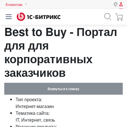
Клиентам
Авторизация
Россия
Best to Buy - Портал
Нет аккаунта?
Зарегистрироваться
Казахстан
Беларусь
для для
Логин
корпоративных
Пароль
заказчиков
Запомнить меня на этом
компьютере
Вернуться к списку
Забыли свой пароль?
Тип проекта:
Интернет-магазин
Тематика сайта:
IT, Интернет, связь
или войдите с помощью
Редакция продукта: