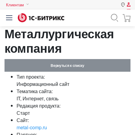
Клиентам
Авторизация
Россия
Металлургическая
Нет аккаунта?
Зарегистрироваться
Казахстан
Беларусь
компания
Логин
Вернуться к списку
Пароль
Тип проекта:
Информационный сайт
Запомнить меня на этом
Тематика сайта:
компьютере
IT, Интернет, связь
Забыли свой пароль?
Редакция продукта:
Старт
Сайт:
metal-comp.ru
или войдите с помощью
Партнер: