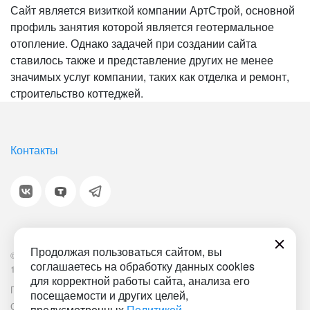
Сайт является визиткой компании АртСтрой, основной
профиль занятия которой является геотермальное
отопление. Однако задачей при создании сайта
ставилось также и представление других не менее
значимых услуг компании, таких как отделка и ремонт,
строительство коттеджей.
Контакты
Продолжая пользоваться сайтом, вы
© 2001-2026 «Битрикс», «1С-Битрикс». Работает на
соглашаетесь на обработку данных cookies
1С-Битрикс: Управление сайтом.
для корректной работы сайта, анализа его
Политика обработки персональных данных
Наша ИТ-деятельность
посещаемости и других целей,
Соглашение об использовании сайта
Документ СОУТ
предусмотренных
Политикой
.