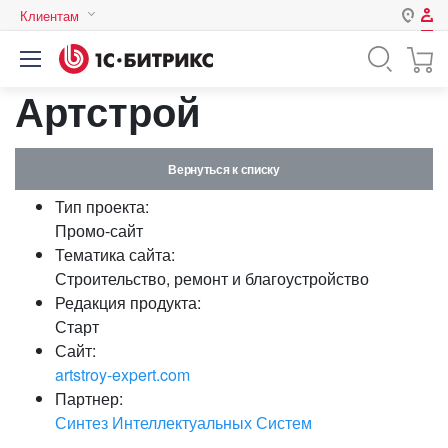
Клиентам
Авторизация
Россия
Артстрой
Нет аккаунта?
Зарегистрироваться
Казахстан
Беларусь
Логин
Вернуться к списку
Тип проекта:
Пароль
Промо-сайт
Тематика сайта:
Строительство, ремонт и благоустройство
Запомнить меня на этом
Редакция продукта:
компьютере
Старт
Забыли свой пароль?
Сайт:
artstroy-expert.com
Партнер:
Синтез Интеллектуальных Систем
или войдите с помощью