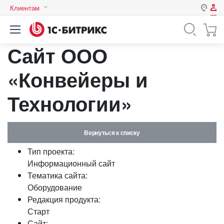
Клиентам
Авторизация
Россия
Сайт ООО
Нет аккаунта?
Зарегистрироваться
Казахстан
Беларусь
«Конвейеры и
Логин
Технологии»
Пароль
Вернуться к списку
Запомнить меня на этом
Тип проекта:
компьютере
Информационный сайт
Забыли свой пароль?
Тематика сайта:
Оборудование
Редакция продукта:
Старт
или войдите с помощью
Сайт: