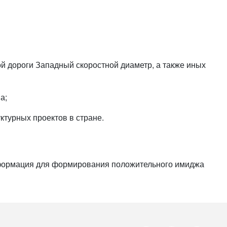
или войдите с помощью
й дороги Западный скоростной диаметр, а также иных
ва;
турных проектов в стране.
информация для формирования положительного имиджа