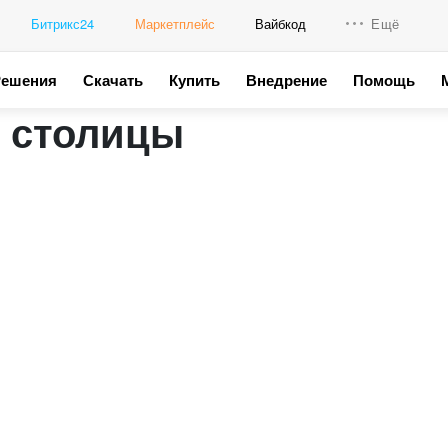
Битрикс24
Маркетплейс
Вайбкод
Ещё
Решения
Скачать
Купить
Внедрение
Помощь
Интеграци
й столицы
Промо для