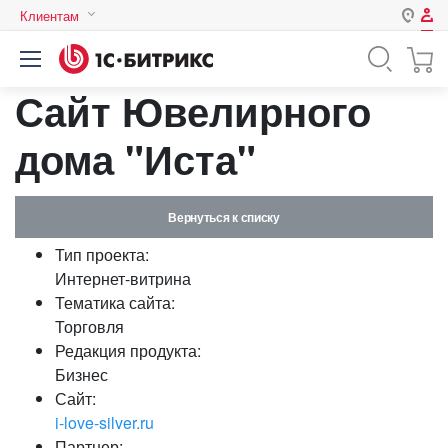
Клиентам
Авторизация
Россия
Сайт Ювелирного
Нет аккаунта?
Зарегистрироваться
Казахстан
Беларусь
дома "Иста"
Логин
Вернуться к списку
Пароль
Тип проекта:
Интернет-витрина
Запомнить меня на этом
Тематика сайта:
компьютере
Торговля
Забыли свой пароль?
Редакция продукта:
Бизнес
Сайт:
i-love-silver.ru
или войдите с помощью
Партнер: