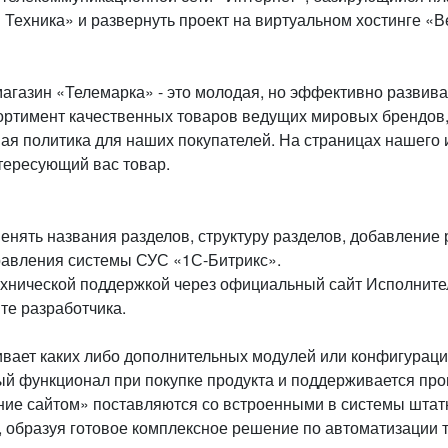
ехника» и развернуть проект на виртуальном хостинге «В
магазин «Телемарка» - это молодая, но эффективно разви
ортимент качественных товаров ведущих мировых брендов,
вая политика для наших покупателей. На страницах нашег
нтересующий вас товар.
нять названия разделов, структуру разделов, добавление 
правления системы СУС «1С-Битрикс».
ехнической поддержкой через официальный сайт Исполните
те разработчика.
вает каких либо дополнительных модулей или конфигураци
й функционал при покупке продукта и поддерживается про
ение сайтом» поставляются со встроенными в системы шта
образуя готовое комплексное решение по автоматизации т