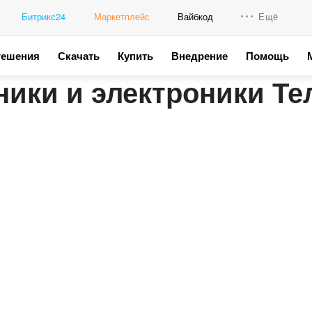
Битрикс24
Маркетплейс
Вайбкод
Ещё
Решения
Скачать
Купить
Внедрение
Помощь
Интеграци
ники и электроники Те
Промо для