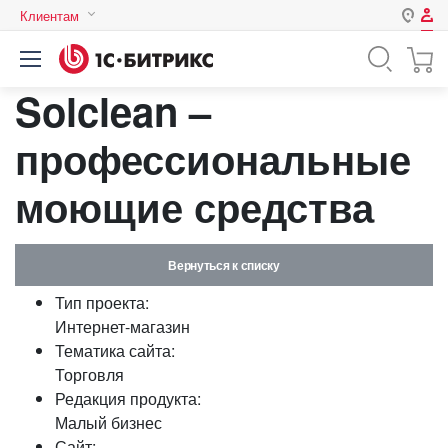
Клиентам
Авторизация
Россия
Solclean –
Нет аккаунта?
Зарегистрироваться
Казахстан
Беларусь
профессиональные
Логин
моющие средства
Пароль
Вернуться к списку
Запомнить меня на этом
Тип проекта:
компьютере
Интернет-магазин
Забыли свой пароль?
Тематика сайта:
Торговля
Редакция продукта:
Малый бизнес
или войдите с помощью
Сайт: