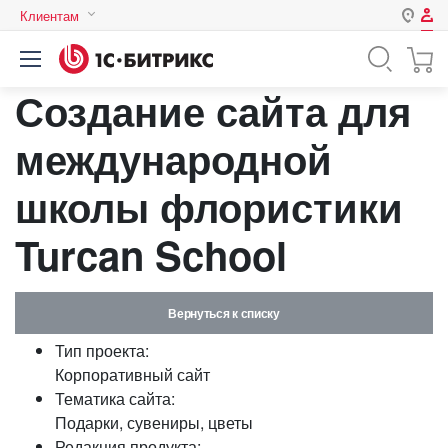
Клиентам
Авторизация
Россия
Создание сайта для
Нет аккаунта?
Зарегистрироваться
Казахстан
Беларусь
международной
Логин
школы флористики
Пароль
Turcan School
Запомнить меня на этом
компьютере
Вернуться к списку
Забыли свой пароль?
Тип проекта:
Корпоративный сайт
Тематика сайта:
Подарки, сувениры, цветы
или войдите с помощью
Редакция продукта: