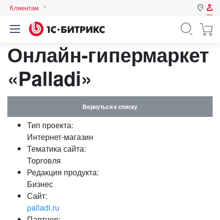
Клиентам
Авторизация
Россия
Онлайн-гипермаркет
Нет аккаунта?
Зарегистрироваться
Казахстан
Беларусь
«Palladi»
Логин
Вернуться к списку
Пароль
Тип проекта:
Интернет-магазин
Запомнить меня на этом
Тематика сайта:
компьютере
Торговля
Забыли свой пароль?
Редакция продукта:
Бизнес
Сайт:
palladi.ru
или войдите с помощью
Партнер: