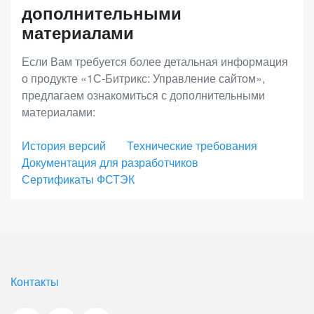
дополнительными
аффилиатские программы, использовать
материалами
расширенную отчетность.
Если Вам требуется более детальная информация
о продукте «1С-Битрикс: Управление сайтом»,
«Энтерпрайз»
– лицензия с максимальной
предлагаем ознакомиться с дополнительными
функциональностью для средних и крупных
материалами:
интернет-магазинов, региональных и
федеральных сетей. Позволяет выстраивать
История версий
Технические требования
Документация для разработчиков
онлайн-продажи во всех каналах присутствия с
Сертификаты ФСТЭК
единым центром управления, масштабировать
бизнес без ограничений, встраивать интернет-
магазин в инфраструктуру компании для лучшей
интеграции и наивысшего качества сервиса.
Энтерпрайз - это высокопроизводительное и
Контакты
отказоустойчивое решение для работы онлайн-
бизнеса 24/7 с VIP-поддержкой от 1С-Битрикс.