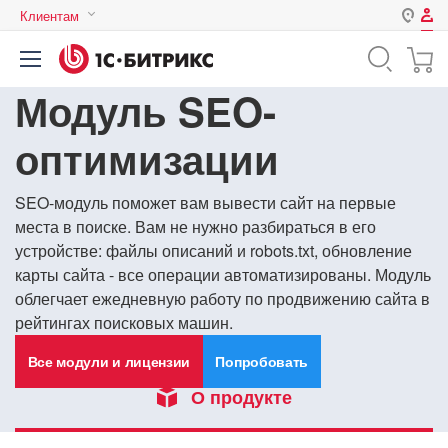
Клиентам
Авторизация
Россия
Модуль SEO-
Нет аккаунта?
Зарегистрироваться
Казахстан
Беларусь
оптимизации
Логин
SEO-модуль поможет вам вывести сайт на первые
места в поиске. Вам не нужно разбираться в его
Пароль
устройстве: файлы описаний и robots.txt, обновление
карты сайта - все операции автоматизированы. Модуль
Запомнить меня на этом
облегчает ежедневную работу по продвижению сайта в
компьютере
рейтингах поисковых машин.
Забыли свой пароль?
Все модули и лицензии
Попробовать
О продукте
или войдите с помощью