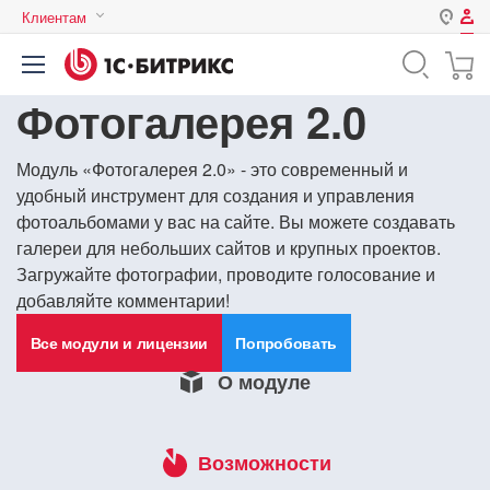
Клиентам
Авторизация
Россия
Фотогалерея 2.0
Нет аккаунта?
Зарегистрироваться
Казахстан
Беларусь
Логин
Модуль «Фотогалерея 2.0» - это современный и
удобный инструмент для создания и управления
фотоальбомами у вас на сайте. Вы можете создавать
галереи для небольших сайтов и крупных проектов.
Пароль
Загружайте фотографии, проводите голосование и
добавляйте комментарии!
Запомнить меня на этом
компьютере
Все модули и лицензии
Попробовать
Забыли свой пароль?
О модуле
Возможности
или войдите с помощью