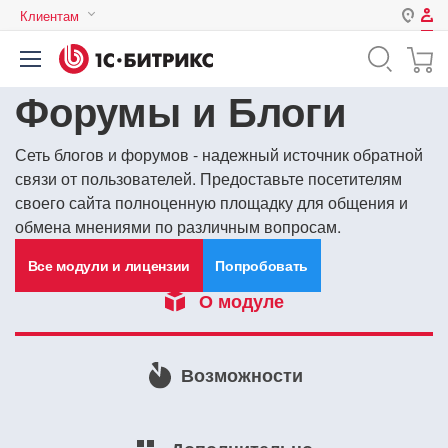
Клиентам
Авторизация
Россия
Форумы и Блоги
Нет аккаунта?
Зарегистрироваться
Казахстан
Беларусь
Логин
Сеть блогов и форумов - надежный источник обратной
связи от пользователей. Предоставьте посетителям
своего сайта полноценную площадку для общения и
обмена мнениями по различным вопросам.
Пароль
Все модули и лицензии
Попробовать
Запомнить меня на этом
О модуле
компьютере
Забыли свой пароль?
Возможности
или войдите с помощью