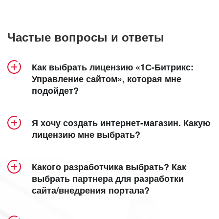
Частые вопросы и ответы
Как выбрать лицензию «1С-Битрикс:
Управление сайтом», которая мне
подойдет?
Продукт «1С-Битрикс: Управление сайтом»
Я хочу создать интернет-магазин. Какую
включает 5 лицензий – «Старт», «Стандарт»,
лицензию мне выбрать?
«Малый бизнес», «Бизнес» и «Энтерпрайз».
Создание интерет-магазина доступно в
Посмотрите удобную детальную
лицензиях
«Малый бизнес»
,
«Бизнес»
таблицу
и
Какого разработчика выбрать? Как
сравнения лицензий
«Энтерпрайз»
.
, в которой наглядно
выбрать партнера для разработки
сайта/внедрения портала?
представлен функционал каждой из них.
Кроме того, специально для самых
функциональных интернет-магазинов мы
Все зависит от ваших задач и требований. Мы