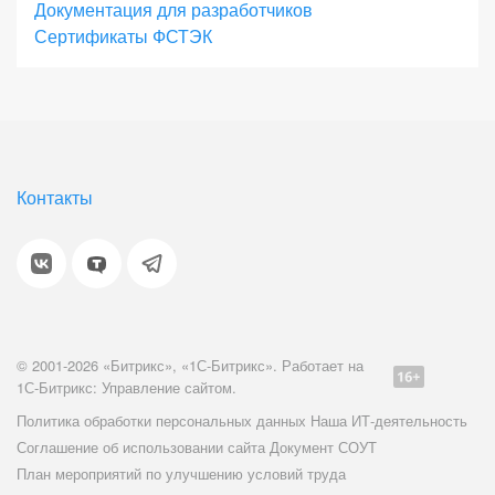
Документация для разработчиков
онлайн-продажи во всех каналах присутствия с
Сертификаты ФСТЭК
единым центром управления, масштабировать
бизнес без ограничений, встраивать интернет-
магазин в инфраструктуру компании для лучшей
интеграции и наивысшего качества сервиса.
Энтерпрайз - это высокопроизводительное и
Контакты
отказоустойчивое решение для работы онлайн-
бизнеса 24/7 с VIP-поддержкой от 1С-Битрикс.
Оцените свои потребности и выбирайте
лицензию с необходимыми параметрами.
© 2001-2026 «Битрикс», «1С-Битрикс». Работает на
1С-Битрикс: Управление сайтом.
Если вы сомневаетесь в том, какую лицензию
Политика обработки персональных данных
Наша ИТ-деятельность
вам выбрать – обращайтесь к нашим партнерам.
Соглашение об использовании сайта
Документ СОУТ
Они всегда будут рады помочь вам сделать
План мероприятий по улучшению условий труда