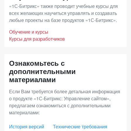
года с момента покупки.
дополнительными возможностями развития
бухгалтерском учете. Ее назначение –
«1С-Битрикс» также проводит учебные курсы для
онлайн-продаж, повышения конверсии и
подтверждение правомерности использования
всех желающих научиться управлять и создавать
доходности. В дополнение к преимуществам
любые проекты на базе продуктов «1С-Битрикс».
программного продукта клиентом по истечению
лицензии «Малый бизнес», вы получите
годичного периода.
Обучение и курсы
возможность построения дилерских продаж,
Курсы для разработчиков
продаж электронных товаров, инструменты
Срок действия Ограниченной лицензии
увеличения среднего чека (наборы и комплекты),
совпадает со сроком исключительных прав на
Ознакомьтесь с
запустить программу лояльности и
программный продукт (по статье 1281 ГК РФ).
дополнительными
аффилиатские программы, использовать
материалами
расширенную отчетность.
Если Вам требуется более детальная информация
о продукте «1С-Битрикс: Управление сайтом»,
«Энтерпрайз»
– лицензия с максимальной
предлагаем ознакомиться с дополнительными
функциональностью для средних и крупных
материалами:
интернет-магазинов, региональных и
федеральных сетей. Позволяет выстраивать
История версий
Технические требования