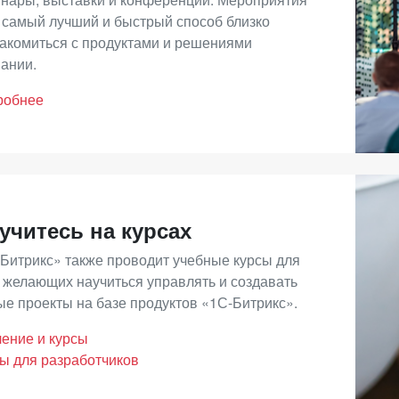
ние для работы онлайн-бизнеса 24/7 с VIP-поддержкой от 
о самый лучший и быстрый способ близко
акомиться с продуктами и решениями
ните свои потребности и выбирайте лицензию с необходим
ании.
робнее
 вы сомневаетесь в том, какую лицензию вам выбрать – об
очь вам сделать правильный выбор:
ы можете выбрать партнера самостоятельно из
списка
.
тавить
заявку
на нашем сайте и выбрать из тех, кто откликне
учитесь на курсах
Битрикс» также проводит учебные курсы для
 желающих научиться управлять и создавать
е проекты на базе продуктов «1С-Битрикс».
ение и курсы
ы для разработчиков