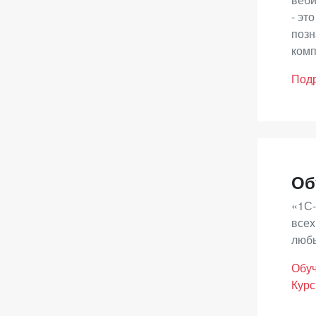
реше
- эт
позн
Оце
комп
Под
Если
пом
- В
- Ос
Об
«1С-
всех
любы
Обуч
Курс