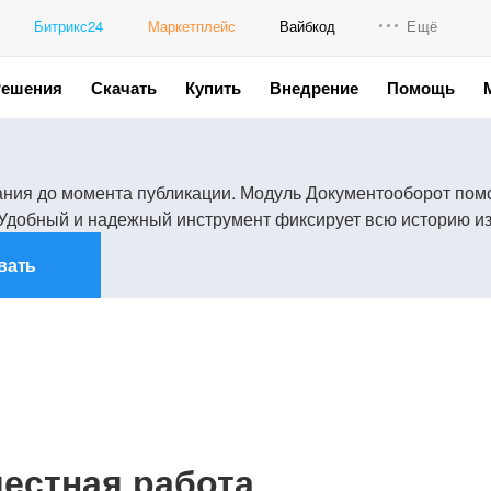
Битрикс24
Маркетплейс
Вайбкод
Ещё
Решения
Скачать
Купить
Внедрение
Помощь
Интеграци
Промо для
ания до момента публикации. Модуль Документооборот пом
. Удобный и надежный инструмент фиксирует всю историю и
вать
естная работа