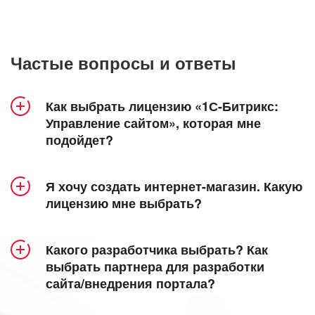
Частые вопросы и ответы
Как выбрать лицензию «1С-Битрикс:
Управление сайтом», которая мне
подойдет?
Продукт «1С-Битрикс: Управление сайтом»
Я хочу создать интернет-магазин. Какую
включает 5 лицензий – «Старт», «Стандарт»,
лицензию мне выбрать?
«Малый бизнес», «Бизнес» и «Энтерпрайз».
Создание интерет-магазина доступно в
Посмотрите удобную детальную
лицензиях
«Малый бизнес»
,
«Бизнес»
таблицу
и
Какого разработчика выбрать? Как
сравнения лицензий
«Энтерпрайз»
.
, в которой наглядно
выбрать партнера для разработки
сайта/внедрения портала?
представлен функционал каждой из них.
Кроме того, специально для самых
функциональных интернет-магазинов мы