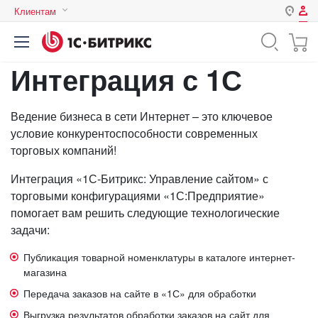
Клиентам
Авторизация
Россия
Интеграция с 1С
Нет аккаунта?
Зарегистрироваться
Казахстан
Беларусь
Логин
Ведение бизнеса в сети Интернет – это ключевое
условие конкурентоспособности современных
торговых компаний!
Пароль
Интеграция «1С-Битрикс: Управление сайтом» с
торговыми конфигурациями «1С:Предприятие»
Запомнить меня на этом
помогает вам решить следующие технологические
компьютере
задачи:
Забыли свой пароль?
Публикация товарной номенклатуры в каталоге интернет-
магазина
Передача заказов на сайте в «1С» для обработки
или войдите с помощью
Выгрузка результатов обработки заказов на сайт для