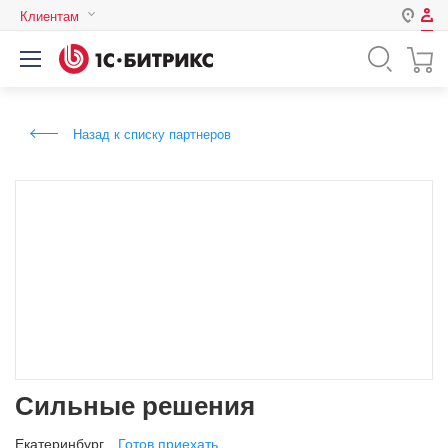
Клиентам
Авторизация
Россия
Нет аккаунта?
Зарегистрироваться
Казахстан
Назад к списку партнеров
Беларусь
Логин
Пароль
Запомнить меня на этом
компьютере
Забыли свой пароль?
Сильные решения
или войдите с помощью
Екатеринбург
Готов приехать